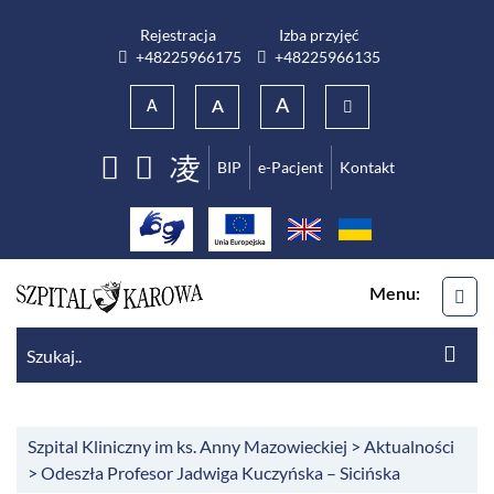
Przejdź do menu głównego
Przejdź do wyszukiwarki
Przejdź do treści
Rejestracja
Izba przyjęć
Numer telefonu do rejestracji
Numer telefonu do izba przyjęć
+48225966175
+48225966135
A
A
A
BIP
e-Pacjent
Kontakt
Facebook
Youtube
ME
Menu:
Sz
Szu
Szpital Kliniczny im ks. Anny Mazowieckiej
>
Aktualności
>
Odeszła Profesor Jadwiga Kuczyńska – Sicińska