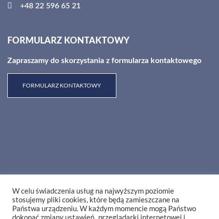
+48 22 596 65 21
FORMULARZ KONTAKTOWY
Zapraszamy do skorzystania z formularza kontaktowego
FORMULARZ KONTAKTOWY
RSS
Polityka prywatności
W celu świadczenia usług na najwyższym poziomie
stosujemy pliki cookies, które będą zamieszczane na
Facebook
Youtube
BIP
E-Pacjent
Państwa urządzeniu. W każdym momencie mogą Państwo
dokonać
zmiany ustawień
przeglądarki internetowej i