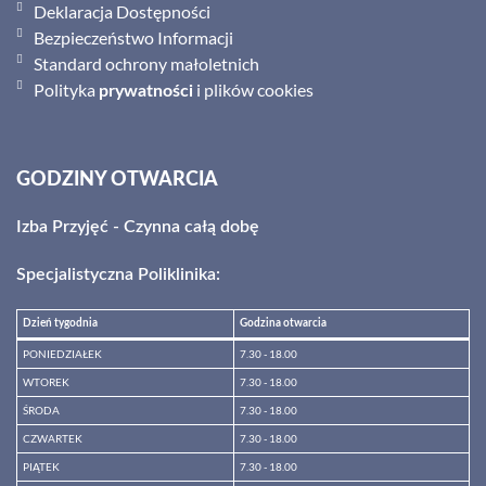
Deklaracja Dostępności
Bezpieczeństwo Informacji
Standard ochrony małoletnich
Polityka
i plików cookies
prywatności
GODZINY OTWARCIA
Izba Przyjęć - Czynna całą dobę
Specjalistyczna Poliklinika:
Dzień tygodnia
Godzina otwarcia
PONIEDZIAŁEK
7.30 - 18.00
WTOREK
7.30 - 18.00
ŚRODA
7.30 - 18.00
CZWARTEK
7.30 - 18.00
PIĄTEK
7.30 - 18.00