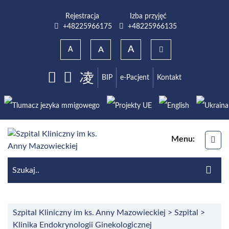
Przejdź do menu głównego
Przejdź do wyszukiwarki
Przejdź do treści
Rejestracja
Izba przyjęć
Numer telefonu do rejestracji
Numer telefonu do izba przyjęć
+48225966175
+48225966135
A
A
A
BIP
e-Pacjent
Kontakt
Facebook
Youtube
Menu:
ME
Sz
Szu
Szpital Kliniczny im ks. Anny Mazowieckiej
>
Szpital
>
Klinika Endokrynologii Ginekologicznej