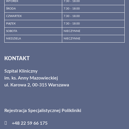
WTOREK
7.30 - 18.00
ŚRODA
7.30 - 18.00
CZWARTEK
7.30 - 18.00
PIĄTEK
7.30 - 18.00
SOBOTA
NIECZYNNE
NIEDZIELA
NIECZYNNE
Godziny otwarcia
KONTAKT
Szpital Kliniczny
im. ks. Anny Mazowieckiej
ul. Karowa 2, 00-315 Warszawa
Rejestracja Specjalistycznej Polikliniki
+48 22 59 66 175