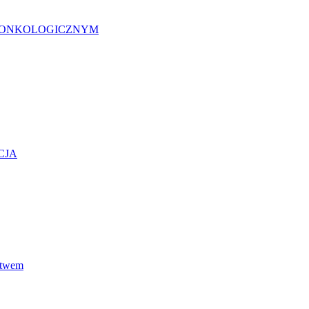
 ONKOLOGICZNYM
CJA
stwem