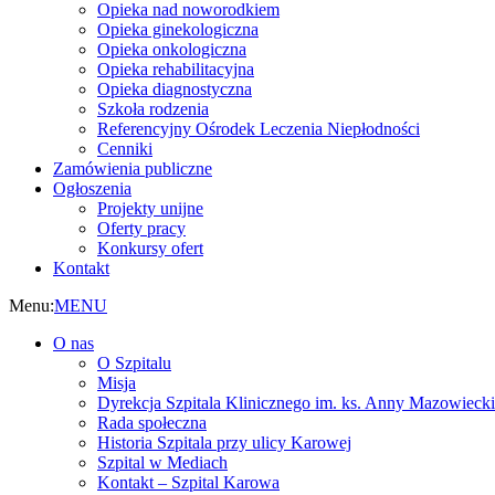
Opieka nad noworodkiem
Opieka ginekologiczna
Opieka onkologiczna
Opieka rehabilitacyjna
Opieka diagnostyczna
Szkoła rodzenia
Referencyjny Ośrodek Leczenia Niepłodności
Cenniki
Zamówienia publiczne
Ogłoszenia
Projekty unijne
Oferty pracy
Konkursy ofert
Kontakt
Menu:
MENU
O nas
O Szpitalu
Misja
Dyrekcja Szpitala Klinicznego im. ks. Anny Mazowiecki
Rada społeczna
Historia Szpitala przy ulicy Karowej
Szpital w Mediach
Kontakt – Szpital Karowa