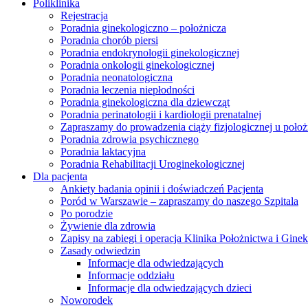
Poliklinika
Rejestracja
Poradnia ginekologiczno – położnicza
Poradnia chorób piersi
Poradnia endokrynologii ginekologicznej
Poradnia onkologii ginekologicznej
Poradnia neonatologiczna
Poradnia leczenia niepłodności
Poradnia ginekologiczna dla dziewcząt
Poradnia perinatologii i kardiologii prenatalnej
Zapraszamy do prowadzenia ciąży fizjologicznej u położ
Poradnia zdrowia psychicznego
Poradnia laktacyjna
Poradnia Rehabilitacji Uroginekologicznej
Dla pacjenta
Ankiety badania opinii i doświadczeń Pacjenta
Poród w Warszawie – zapraszamy do naszego Szpitala
Po porodzie
Żywienie dla zdrowia
Zapisy na zabiegi i operacja Klinika Położnictwa i Ginek
Zasady odwiedzin
Informacje dla odwiedzających
Informacje oddziału
Informacje dla odwiedzających dzieci
Noworodek