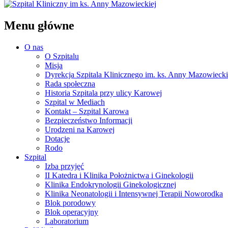
Menu główne
O nas
O Szpitalu
Misja
Dyrekcja Szpitala Klinicznego im. ks. Anny Mazowiecki
Rada społeczna
Historia Szpitala przy ulicy Karowej
Szpital w Mediach
Kontakt – Szpital Karowa
Bezpieczeństwo Informacji
Urodzeni na Karowej
Dotacje
Rodo
Szpital
Izba przyjęć
II Katedra i Klinika Położnictwa i Ginekologii
Klinika Endokrynologii Ginekologicznej
Klinika Neonatologii i Intensywnej Terapii Noworodka
Blok porodowy
Blok operacyjny
Laboratorium