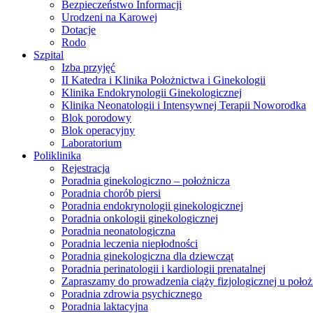
Bezpieczeństwo Informacji
Urodzeni na Karowej
Dotacje
Rodo
Szpital
Izba przyjęć
II Katedra i Klinika Położnictwa i Ginekologii
Klinika Endokrynologii Ginekologicznej
Klinika Neonatologii i Intensywnej Terapii Noworodka
Blok porodowy
Blok operacyjny
Laboratorium
Poliklinika
Rejestracja
Poradnia ginekologiczno – położnicza
Poradnia chorób piersi
Poradnia endokrynologii ginekologicznej
Poradnia onkologii ginekologicznej
Poradnia neonatologiczna
Poradnia leczenia niepłodności
Poradnia ginekologiczna dla dziewcząt
Poradnia perinatologii i kardiologii prenatalnej
Zapraszamy do prowadzenia ciąży fizjologicznej u położ
Poradnia zdrowia psychicznego
Poradnia laktacyjna