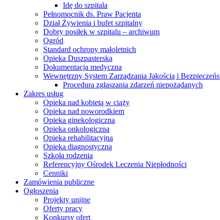
Idę do szpitala
Pełnomocnik ds. Praw Pacjenta
Dział Żywienia i bufet szpitalny
Dobry posiłek w szpitalu – archiwum
Ogród
Standard ochrony małoletnich
Opieka Duszpasterska
Dokumentacja medyczna
Wewnętrzny System Zarządzania Jakością i Bezpieczeń
Procedura zgłaszania zdarzeń niepożądanych
Zakres usług
Opieka nad kobietą w ciąży
Opieka nad noworodkiem
Opieka ginekologiczna
Opieka onkologiczna
Opieka rehabilitacyjna
Opieka diagnostyczna
Szkoła rodzenia
Referencyjny Ośrodek Leczenia Niepłodności
Cenniki
Zamówienia publiczne
Ogłoszenia
Projekty unijne
Oferty pracy
Konkursy ofert