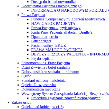
Dostęp do badań noworodka
Koordynator Pacjenta Onkologicznego
INFORMACJA O NARODOWYM PORTALU
Prawa Pacjenta
Fundusz Kompensacyjny Zdarzeń Medycznych
NAWIGATOR PACJENTA
Prawa Pacjenta – język migowy
Karta Praw Pacjenta alfabetem Braille’a
Права пацієнтів
Patient rights
Pacjent unijny- EKUZ
PRAWA MAŁEGO PACJENTA
DEPOZYT RZECZY PACJENTA – INFORMA
Idę do szpitala
Pełnomocnik ds. Praw Pacjenta
Dział Żywienia i bufet szpitalny
Dobry posiłek w szpitalu – archiwum
Ogród
Standard ochrony małoletnich
Opieka Duszpasterska
Dokumentacja medyczna
Wewnętrzny System Zarządzania Jakością i Bezpieczeń
Procedura zgłaszania zdarzeń niepożądanych
Zakres usług
Opieka nad kobietą w ciąży