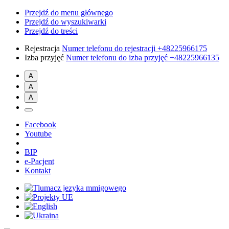
Przejdź do menu głównego
Przejdź do wyszukiwarki
Przejdź do treści
Rejestracja
Numer telefonu do rejestracji
+48225966175
Izba przyjęć
Numer telefonu do izba przyjęć
+48225966135
A
A
A
Facebook
Youtube
BIP
e-Pacjent
Kontakt