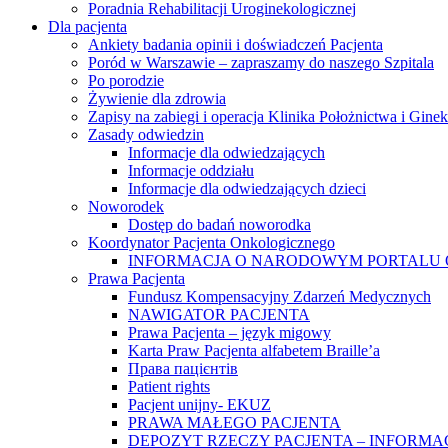
Poradnia Rehabilitacji Uroginekologicznej
Dla pacjenta
Ankiety badania opinii i doświadczeń Pacjenta
Poród w Warszawie – zapraszamy do naszego Szpitala
Po porodzie
Żywienie dla zdrowia
Zapisy na zabiegi i operacja Klinika Położnictwa i Ginek
Zasady odwiedzin
Informacje dla odwiedzających
Informacje oddziału
Informacje dla odwiedzających dzieci
Noworodek
Dostęp do badań noworodka
Koordynator Pacjenta Onkologicznego
INFORMACJA O NARODOWYM PORTALU
Prawa Pacjenta
Fundusz Kompensacyjny Zdarzeń Medycznych
NAWIGATOR PACJENTA
Prawa Pacjenta – język migowy
Karta Praw Pacjenta alfabetem Braille’a
Права пацієнтів
Patient rights
Pacjent unijny- EKUZ
PRAWA MAŁEGO PACJENTA
DEPOZYT RZECZY PACJENTA – INFORMA