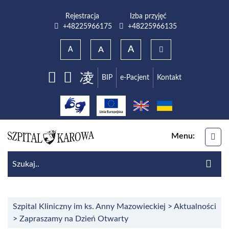
Przejdź do menu głównego
Przejdź do wyszukiwarki
Przejdź do treści
Rejestracja
Izba przyjęć
Numer telefonu do rejestracji
Numer telefonu do izba przyjęć
+48225966175
+48225966135
A
A
A
BIP
e-Pacjent
Kontakt
Facebook
Youtube
Menu:
ME
Sz
Szu
Szpital Kliniczny im ks. Anny Mazowieckiej
>
Aktualności
>
Zapraszamy na Dzień Otwarty