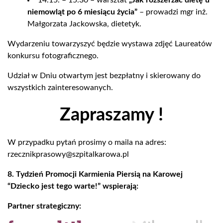
14.15. – 15.30 – warsztat
„Jak rozszerzać dietę u
niemowląt po 6 miesiącu życia”
– prowadzi mgr inż.
Małgorzata Jackowska, dietetyk.
Wydarzeniu towarzyszyć będzie wystawa zdjęć Laureatów
konkursu fotograficznego.
Udział w Dniu otwartym jest bezpłatny i skierowany do
wszystkich zainteresowanych.
Zapraszamy !
W przypadku pytań prosimy o maila na adres:
rzecznikprasowy@szpitalkarowa.pl
8. Tydzień Promocji Karmienia Piersią na Karowej
“Dziecko jest tego warte!” wspierają:
Partner strategiczny: