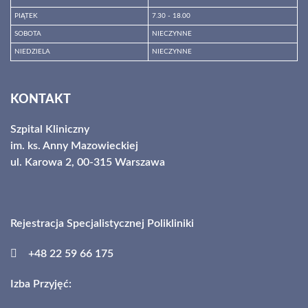
PIĄTEK
7.30 - 18.00
SOBOTA
NIECZYNNE
NIEDZIELA
NIECZYNNE
Godziny otwarcia
KONTAKT
Szpital Kliniczny
im. ks. Anny Mazowieckiej
ul. Karowa 2, 00-315 Warszawa
Rejestracja Specjalistycznej Polikliniki
+48 22 59 66 175
Izba Przyjęć: