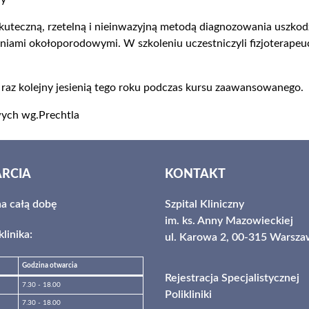
uteczną, rzetelną i nieinwazyjną metodą diagnozowania uszk
ami okołoporodowymi. W szkoleniu uczestniczyli fizjoterapeuci, 
o raz kolejny jesienią tego roku podczas kursu zaawansowanego.
ych wg.Prechtla
RCIA
KONTAKT
na całą dobę
Szpital Kliniczny
im. ks. Anny Mazowieckiej
linika:
ul. Karowa 2, 00-315 Warsz
Godzina otwarcia
Rejestracja Specjalistycznej
7.30 - 18.00
Polikliniki
7.30 - 18.00