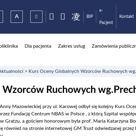
e-
A
BIP
Kontakt
Facebook
Youtube
Pacjent
wne
oliklinika
Dla pacjenta
Zakres usług
Zamówienia publicz
Aktualności
>
Kurs Oceny Globalnych Wzorców Ruchowych wg.
h Wzorców Ruchowych wg.Prech
s Anny Mazowieckiej przy ul. Karowej odbył się kolejny Kurs 
przez Fundację Centrum NBAS w Polsce , z którą Szpital współpr
 w Gratzu, a gościem honorowym była prof. Maria Katarzyna Bor
ę również na stronie internetowej GM Trust odwiedzanej przez l
dy