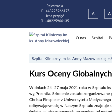
Przejdź do menu głównego
Przejdź do wyszukiwarki
Przejdź do treści
Rejestracja
Numer telefonu do rejestracji
+48225966175
A
A
Izba przyjęć
Numer telefonu do izba przyjęć
+48225966135
Menu głó
O nas
Szpital
P
Szpital Kliniczny im ks. Anny Mazowieckiej
>
Kurs Oceny Globalnyc
W dniach 24- 27 maja 2021 roku w Szpitalu k
wg.Prechtla. Szkolenie zostało zorganizowane 
Christa Einspieler z Uniwersytetu Medycznego
odbywającym się w Naszym Szpitalu znajduje si
świata, zainteresowanych poznaniem tej meto