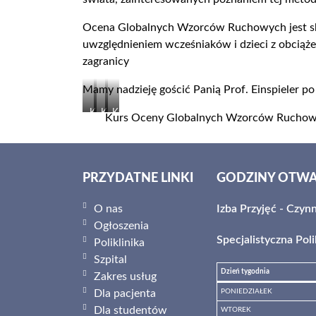
Ocena Globalnych Wzorców Ruchowych jest sk
uwzględnieniem wcześniaków i dzieci z obciążeni
zagranicy
Mamy nadzieję gościć Panią Prof. Einspieler p
Kurs
Kurs
Kurs
Kurs Oceny Globalnych Wzorców Ruchow
Oceny
Oceny
Oceny
Globalnych
Globalnych
Globalnych
Wzorców
Wzorców
Wzorców
Ruchowych
Ruchowych
Ruchowych
PRZYDATNE LINKI
GODZINY OTWA
wg.Prechtla
wg.Prechtla
wg.Prechtla
O nas
Izba Przyjęć - Czyn
Ogłoszenia
Specjalistyczna Polik
Poliklinika
Szpital
Dzień tygodnia
Zakres usług
Dla pacjenta
PONIEDZIAŁEK
Dla studentów
WTOREK