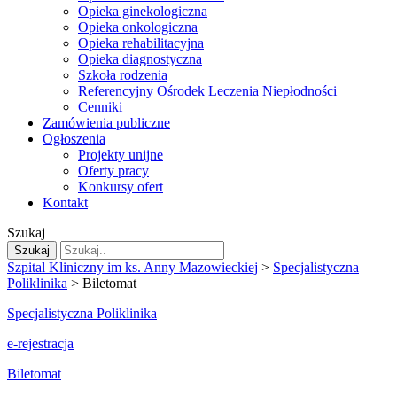
Opieka ginekologiczna
Opieka onkologiczna
Opieka rehabilitacyjna
Opieka diagnostyczna
Szkoła rodzenia
Referencyjny Ośrodek Leczenia Niepłodności
Cenniki
Zamówienia publiczne
Ogłoszenia
Projekty unijne
Oferty pracy
Konkursy ofert
Kontakt
Szukaj
Szukaj
Szpital Kliniczny im ks. Anny Mazowieckiej
>
Specjalistyczna
Poliklinika
>
Biletomat
Specjalistyczna Poliklinika
e-rejestracja
Biletomat