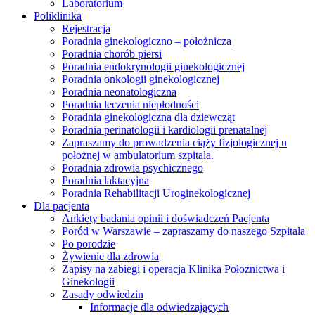
Laboratorium
Poliklinika
Rejestracja
Poradnia ginekologiczno – położnicza
Poradnia chorób piersi
Poradnia endokrynologii ginekologicznej
Poradnia onkologii ginekologicznej
Poradnia neonatologiczna
Poradnia leczenia niepłodności
Poradnia ginekologiczna dla dziewcząt
Poradnia perinatologii i kardiologii prenatalnej
Zapraszamy do prowadzenia ciąży fizjologicznej u
położnej w ambulatorium szpitala.
Poradnia zdrowia psychicznego
Poradnia laktacyjna
Poradnia Rehabilitacji Uroginekologicznej
Dla pacjenta
Ankiety badania opinii i doświadczeń Pacjenta
Poród w Warszawie – zapraszamy do naszego Szpitala
Po porodzie
Żywienie dla zdrowia
Zapisy na zabiegi i operacja Klinika Położnictwa i
Ginekologii
Zasady odwiedzin
Informacje dla odwiedzających