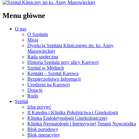
Menu główne
O nas
O Szpitalu
Misja
Dyrekcja Szpitala Klinicznego im. ks. Anny
Mazowieckiej
Rada społeczna
Historia Szpitala przy ulicy Karowej
Szpital w Mediach
Kontakt – Szpital Karowa
Bezpieczeństwo Informacji
Urodzeni na Karowej
Dotacje
Rodo
Szpital
Izba przyjęć
II Katedra i Klinika Położnictwa i Ginekologii
Klinika Endokrynologii Ginekologicznej
Klinika Neonatologii i Intensywnej Terapii Noworodka
Blok porodowy
Blok operacyjny