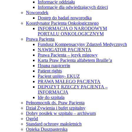
Informacje oddziału
Informacje dla odwiedzających dzieci
Noworodek
Dostęp do badań noworodka
Koordynator Pacjenta Onkologicznego
INFORMACJA O NARODOWYM
PORTALU ONKOLOGICZNYM
Prawa Pacjenta
Fundusz Kompensacyjny Zdarzeń Medycznych
NAWIGATOR PACJENTA
Prawa Pacjenta – język migowy
Karta Praw Pacjenta alfabetem Braille’a
Права пацієнтів
Patient rights
Pacjent unijny- EKUZ
PRAWA MAŁEGO PACJENTA
DEPOZYT RZECZY PACJENTA –
INFORMACJA
Idę do szpitala
Pełnomocnik ds. Praw Pacjenta
Dział Żywienia i bufet szpitalny
Dobry posiłek w szpitalu – archiwum
Ogród
Standard ochrony małoletnich
Opieka Duszpasterska