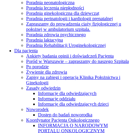
Poradnia neonatologiczna
Poradnia leczenia niepłodności
Poradnia ginekologiczna dla dziewcząt
Poradnia perinatologii i kardiologii prenatalnej
Zapraszamy do prowadzenia ciąży fizjologicznej u
położnej w ambulatorium szpitala.
Poradnia zdrowia psychicznego
Poradnia laktacyjna
Poradnia Rehabilitacji Uroginekologicznej
Dla pacjenta
Ankiety badania opinii i doświadczeń Pacjenta
Poród w Warszawie – zapraszamy do naszego Szpitala
Po porodzie
Żywienie dla zdrowia
Zapisy na zabiegi i operacja Klinika Położnictwa i
Ginekologii
Zasady odwiedzin
Informacje dla odwiedzających
Informacje oddziału
Informacje dla odwiedzających dzieci
Noworodek
Dostęp do badań noworodka
Koordynator Pacjenta Onkologicznego
INFORMACJA O NARODOWYM
PORTALU ONKOLOGICZNYM