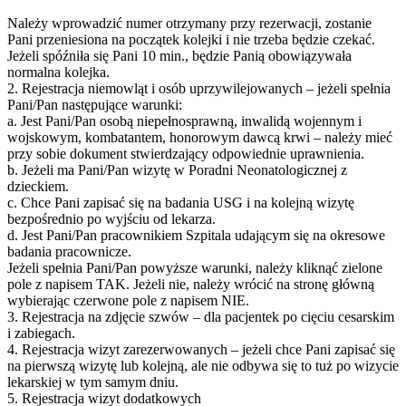
Należy wprowadzić numer otrzymany przy rezerwacji, zostanie
Pani przeniesiona na początek kolejki i nie trzeba będzie czekać.
Jeżeli spóźniła się Pani 10 min., będzie Panią obowiązywała
normalna kolejka.
2. Rejestracja niemowląt i osób uprzywilejowanych – jeżeli spełnia
Pani/Pan następujące warunki:
a. Jest Pani/Pan osobą niepełnosprawną, inwalidą wojennym i
wojskowym, kombatantem, honorowym dawcą krwi – należy mieć
przy sobie dokument stwierdzający odpowiednie uprawnienia.
b. Jeżeli ma Pani/Pan wizytę w Poradni Neonatologicznej z
dzieckiem.
c. Chce Pani zapisać się na badania USG i na kolejną wizytę
bezpośrednio po wyjściu od lekarza.
d. Jest Pani/Pan pracownikiem Szpitala udającym się na okresowe
badania pracownicze.
Jeżeli spełnia Pani/Pan powyższe warunki, należy kliknąć zielone
pole z napisem TAK. Jeżeli nie, należy wrócić na stronę główną
wybierając czerwone pole z napisem NIE.
3. Rejestracja na zdjęcie szwów – dla pacjentek po cięciu cesarskim
i zabiegach.
4. Rejestracja wizyt zarezerwowanych – jeżeli chce Pani zapisać się
na pierwszą wizytę lub kolejną, ale nie odbywa się to tuż po wizycie
lekarskiej w tym samym dniu.
5. Rejestracja wizyt dodatkowych