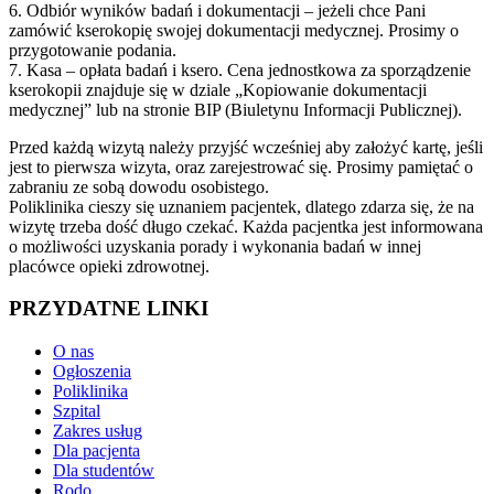
6. Odbiór wyników badań i dokumentacji – jeżeli chce Pani
zamówić kserokopię swojej dokumentacji medycznej. Prosimy o
przygotowanie podania.
7. Kasa – opłata badań i ksero. Cena jednostkowa za sporządzenie
kserokopii znajduje się w dziale „Kopiowanie dokumentacji
medycznej” lub na stronie BIP (Biuletynu Informacji Publicznej).
Przed każdą wizytą należy przyjść wcześniej aby założyć kartę, jeśli
jest to pierwsza wizyta, oraz zarejestrować się. Prosimy pamiętać o
zabraniu ze sobą dowodu osobistego.
Poliklinika cieszy się uznaniem pacjentek, dlatego zdarza się, że na
wizytę trzeba dość długo czekać. Każda pacjentka jest informowana
o możliwości uzyskania porady i wykonania badań w innej
placówce opieki zdrowotnej.
PRZYDATNE LINKI
O nas
Ogłoszenia
Poliklinika
Szpital
Zakres usług
Dla pacjenta
Dla studentów
Rodo