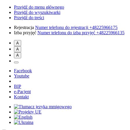
Przejdź do menu głównego
Przejdź do wyszukiwarki
Przejdź do treści
Rejestracja
Numer telefonu do rejestracji
+48225966175
Izba przyjęć
Numer telefonu do izba przyjęć
+48225966135
A
A
A
Facebook
Youtube
BIP
e-Pacjent
Kontakt