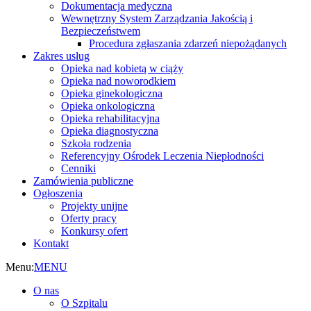
Dokumentacja medyczna
Wewnętrzny System Zarządzania Jakością i
Bezpieczeństwem
Procedura zgłaszania zdarzeń niepożądanych
Zakres usług
Opieka nad kobietą w ciąży
Opieka nad noworodkiem
Opieka ginekologiczna
Opieka onkologiczna
Opieka rehabilitacyjna
Opieka diagnostyczna
Szkoła rodzenia
Referencyjny Ośrodek Leczenia Niepłodności
Cenniki
Zamówienia publiczne
Ogłoszenia
Projekty unijne
Oferty pracy
Konkursy ofert
Kontakt
Menu:
MENU
O nas
O Szpitalu