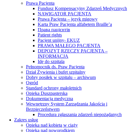
Prawa Pacjenta
Fundusz Kompensacyjny Zdarzeń Medycznych
NAWIGATOR PACJENTA
Prawa Pacjenta – język migowy
Karta Praw Pacjenta alfabetem Braille’a
Права пацієнтів
Patient rights
Pacjent unijny- EKUZ
PRAWA MAŁEGO PACJENTA
DEPOZYT RZECZY PACJENTA –
INFORMACJA
Idę do szpitala
Pełnomocnik ds. Praw Pacjenta
Dział Żywienia i bufet szpitalny
Dobry posiłek w szpitalu – archiwum
Ogród
Standard ochrony małoletnich
Opieka Duszpasterska
Dokumentacja medyczna
Wewnętrzny System Zarządzania Jakością i
Bezpieczeństwem
Procedura zgłaszania zdarzeń niepożądanych
Zakres usług
Opieka nad kobietą w ciąży
Opieka nad noworodkiem