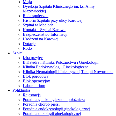
Misja
Dyrekcja Szpitala Klinicznego im. ks. Anny
Mazowieckiej
Rada społeczna
Historia Szpitala przy ulicy Karowej
Szpital w Mediach
Kontakt – Szpital Karowa
Bezpieczeństwo Informacji
Urodzeni na Karowej
Dotacje
Rodo
Szpital
Izba przyjęć
II Katedra i Klinika Położnictwa i Ginekologii
Klinika Endokrynologii Ginekologicznej
Klinika Neonatologii i Intensywnej Terapii Noworodka
Blok porodowy
Blok operacyjny
Laboratorium
Poliklinika
Rejestracja
Poradnia ginekologiczno – położnicza
Poradnia chorób piersi
Poradnia endokrynologii ginekologicznej
Poradnia onkologii ginekologicznej